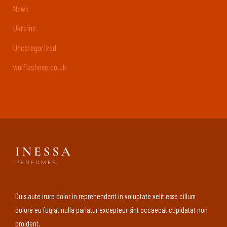
News
Ukraine
Uncategorized
wolfieshove.co.uk
Duis aute irure dolor in reprehenderit in voluptate velit esse cillum
dolore eu fugiat nulla pariatur excepteur sint occaecat cupidatat non
proident.