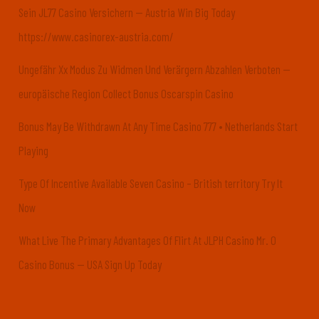
Sein JL77 Casino Versichern — Austria Win Big Today
https://www.casinorex-austria.com/
Ungefähr Xx Modus Zu Widmen Und Verärgern Abzahlen Verboten —
europäische Region Collect Bonus Oscarspin Casino
Bonus May Be Withdrawn At Any Time Casino 777 • Netherlands Start
Playing
Type Of Incentive Available Seven Casino – British territory Try It
Now
What Live The Primary Advantages Of Flirt At JLPH Casino Mr. O
Casino Bonus — USA Sign Up Today