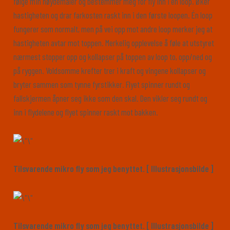
følge min høydemåler og bestemmer meg for fly inn i en loop. Øker
hastigheten og drar farkosten raskt inn i den første loopen. Én loop
fungerer som normalt, men på vei opp mot andre loop merker jeg at
hastigheten avtar mot toppen. Merkelig opplevelse å føle at utstyret
nærmest stopper opp og kollapser på toppen av loop to, opp/ned og
på ryggen. Voldsomme krefter trer i kraft og vingene kollapser og
bryter sammen som tynne fyrstikker. Flyet spinner rundt og
fallskjermen åpner seg ikke som den skal. Den vikler seg rundt og
inn i flydelene og flyet spinner raskt mot bakken.
Tilsvarende mikro fly som jeg benyttet. [ Illustrasjonsbilde ]
Tilsvarende mikro fly som jeg benyttet. [ Illustrasjonsbilde ]