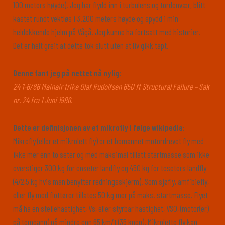
100 meters høyde). Jeg har flydd inn i turbulens og tordenvær, blitt
kastet rundt vektløs i 3.200 meters høyde og spydd i min
heldekkende hjelm på Vågå. Jeg kunne ha fortsatt med historier.
Det er helt greit at dette tok slutt uten at liv gikk tapt.
Denne fant jeg på nettet nå nylig:
24 1-6/86 Mainair trike Olaf Rudolfsen 650 ft Structural Failure – Sak
nr. 24 fra 1 Juni 1986.
Dette er definisjonen av et mikrofly i følge wikipedia:
Mikrofly (eller et mikrolett fly) er et bemannet motordrevet fly med
ikke mer enn to seter og med maksimal tillatt startmasse som ikke
overstiger 300 kg for enseter landfly og 450 kg for toseters landfly
(472,5 kg hvis man benytter redningsskjerm). Som sjøfly, amfibiefly,
eller fly med flottører tillates 50 kg mer på maks. startmasse. Flyet
må ha en steilehastighet, Vs, eller styrbar hastighet, VSO, (motor(er)
på tomgang) på mindre enn 65 km/t (35 knop). Mikrolette fly kan