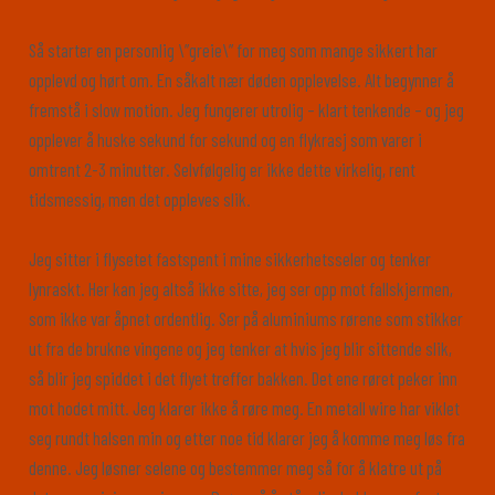
Så starter en personlig \”greie\” for meg som mange sikkert har
opplevd og hørt om. En såkalt nær døden opplevelse. Alt begynner å
fremstå i slow motion. Jeg fungerer utrolig – klart tenkende – og jeg
opplever å huske sekund for sekund og en flykrasj som varer i
omtrent 2-3 minutter. Selvfølgelig er ikke dette virkelig, rent
tidsmessig, men det oppleves slik.
Jeg sitter i flysetet fastspent i mine sikkerhetsseler og tenker
lynraskt. Her kan jeg altså ikke sitte, jeg ser opp mot fallskjermen,
som ikke var åpnet ordentlig. Ser på aluminiums rørene som stikker
ut fra de brukne vingene og jeg tenker at hvis jeg blir sittende slik,
så blir jeg spiddet i det flyet treffer bakken. Det ene røret peker inn
mot hodet mitt. Jeg klarer ikke å røre meg. En metall wire har viklet
seg rundt halsen min og etter noe tid klarer jeg å komme meg løs fra
denne. Jeg løsner selene og bestemmer meg så for å klatre ut på