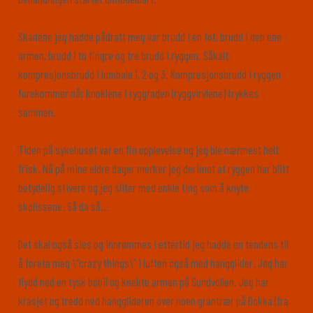
Skadene jeg hadde pådratt meg var brudd i en fot, brudd i den ene
armen, brudd i to fingre og tre brudd i ryggen. Såkalt
kompresjonsbrudd i lumbale 1, 2 og 3. Kompresjonsbrudd i ryggen
forekommer når knoklene i ryggraden (ryggvirvlene) trykkes
sammen.
Tiden på sykehuset var en fin opplevelse og jeg ble nærmest helt
frisk. Nå på mine eldre dager merker jeg derimot at ryggen har blitt
betydelig stivere og jeg sliter med enkle ting som å knyte
skolissene. Så da så…
Det skal også sies og innrømmes i ettertid jeg hadde en tendens til
å foreta meg \”crazy things\” i luften også med hangglider. Jeg har
flydd ned en tysk bobil og knekte armen på Sundvollen. Jeg har
krasjet og tredd ned hangglideren over noen grantrær på Dokka (fra