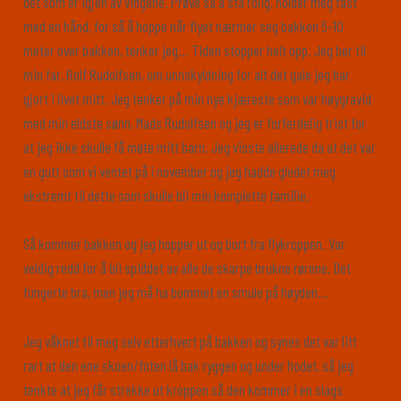
det som er igjen av vingene. Prøve så å stå rolig, holder meg fast
med en hånd, for så å hoppe når flyet nærmer seg bakken 5-10
meter over bakken, tenker jeg… Tiden stopper helt opp. Jeg ber til
min far, Rolf Rudolfsen, om unnskyldning for alt det gale jeg har
gjort i livet mitt. Jeg tenker på min nye kjæreste som var høygravid
med min eldste sønn, Mads Rudolfsen og jeg er forferdelig trist for
at jeg ikke skulle få møte mitt barn. Jeg visste allerede da at det var
en gutt som vi ventet på i november og jeg hadde gledet meg
ekstremt til dette som skulle bli min komplette familie.
Så kommer bakken og jeg hopper ut og bort fra flykroppen. Var
veldig redd for å bli spiddet av alle de skarpe brukne rørene. Det
fungerte bra, men jeg må ha bommet en smule på høyden…
Jeg våknet til meg selv etterhvert på bakken og synes det var litt
rart at den ene skoen/foten lå bak ryggen og under hodet, så jeg
tenkte at jeg får strekke ut kroppen så den kommer i en slags