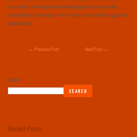
være utstyrt med fastmontert redningssystem (skrogmontert
nødfallskjerm) dimensjonert for fartøyets maksimalvekt (oppgitt av
produsenten).
←
Previous Post
Next Post
→
Search
SEARCH
Recent Posts