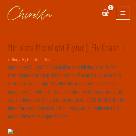
Skip
Post
MAIN
to
navigation
MEN
content
Min siste Microlight Flytur [ Fly Crash ]
/
Blog
/ By
Olaf Rudolfsen
Søndag den 01. Juni i 1986 skal bli en spesiell dag i mitt liv. På
formiddagen drar jeg ut til Rakkestad, på en privat flystripe for å
teste ut mitt nyinnkjøpte fly eller Mikrofly / Trike. En vakker hvit
hangglider lignende farkost med en påmontert liten motor bak på
ryggen. Jeg mener å huske at jeg betalte omlag 80-90.000 NOK for
denne farkosten som ble kjøpt inn helt ny og jeg hadde vært 2-3
ganger i lufta med vingen før dette.