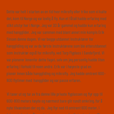
Dette var helt i starten av en tid hvor mikrofly eller trike som vi kalte
det, kom til Norge og var lovlig å fly. Kun et fåtall hadde erfaring med
slikt utstyr her i Norge. Jeg var 30 år gammel og hadde kun erfaring
med hangglider. Jeg var sammen med blant annet min kompis Erik
Sinsen denne dagen. Vi var begge utdannet instruktører for
hanggliding og var av de første instruktørene som ble etterutdannet
som instruktør også for mikrofly, ved Torp Flyplass i Sandefjord. Vi
var pionerer innenfor dette faget, selv om jeg personlig hadde liten
erfaring i forhold til noen andre. Erik var i høyeste grad en
pionér
innen både hanggliding og mikrofly. Jeg hadde omtrent 600-
800 flytimer med hangglider og var passe erfaren.
Vi taxer ut og tar av fra denne lille private flyplassen og flyr opp til
600-800 meters høyde og nærmest bare glir rundt omkring, for å
nyte tilværelsen der og da. Jeg flyr ned til omtrent 600 meter, i