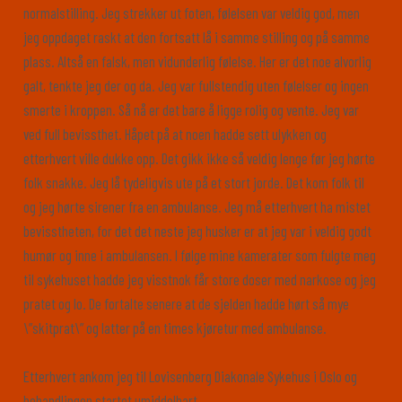
normalstilling. Jeg strekker ut foten, følelsen var veldig god, men
jeg oppdaget raskt at den fortsatt lå i samme stilling og på samme
plass. Altså en falsk, men vidunderlig følelse. Her er det noe alvorlig
galt, tenkte jeg der og da. Jeg var fullstendig uten følelser og ingen
smerte i kroppen. Så nå er det bare å ligge rolig og vente. Jeg var
ved full bevissthet. Håpet på at noen hadde sett ulykken og
etterhvert ville dukke opp. Det gikk ikke så veldig lenge før jeg hørte
folk snakke. Jeg lå tydeligvis ute på et stort jorde. Det kom folk til
og jeg hørte sirener fra en ambulanse. Jeg må etterhvert ha mistet
bevisstheten, for det det neste jeg husker er at jeg var i veldig godt
humør og inne i ambulansen. I følge mine kamerater som fulgte meg
til sykehuset hadde jeg visstnok får store doser med narkose og jeg
pratet og lo. De fortalte senere at de sjelden hadde hørt så mye
\”skitprat\” og latter på en times kjøretur med ambulanse.
Etterhvert ankom jeg til Lovisenberg Diakonale Sykehus i Oslo og
behandlingen startet umiddelbart.